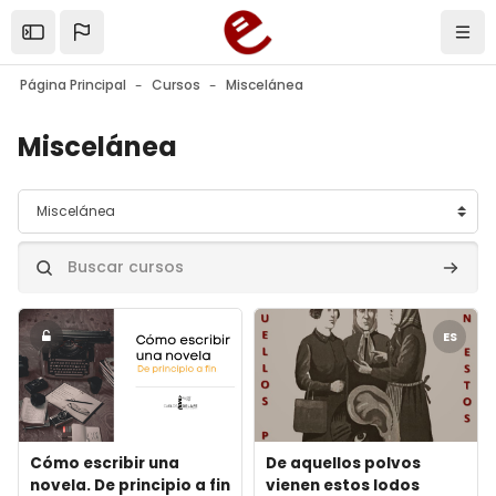
Salta al contenido principal
Mostrar barra lateral
Nave
Página Principal
Cursos
Miscelánea
Miscelánea
Categorías
Buscar cursos
Buscar
Archivos del resumen del curso" Cómo escribir una novela. De 
Archivos del resumen del curso
ES
Archivos del resumen del curso
Nombre del curso
Archivos del resumen del cur
Nombre del curso
Cómo escribir una
De aquellos polvos
novela. De principio a fin
vienen estos lodos