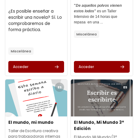
Texto del resumen del curso:
Texto del resumen del curso:
"
De aquellos polvos vienen
¿Es posible enseñar a
estos lodos
"
es un Taller
escribir una novela? Sí. Lo
Intensivo de 14 horas que
repasa en una ...
comprobaremos de
forma práctica.
Miscelánea
Miscelánea
Acceder
Acceder
Archivos del resumen del curso" El mundo, mi mundo
Archivos del resumen del curso
ES
ES
Archivos del resumen del curso
Nombre del curso
Archivos del resumen del cur
Nombre del curso
El mundo, mi mundo
El Mundo, Mi Mundo 3ª
Edición
Texto del resumen del curso:
Taller de Escritura creativa
para trabajadoras internas
Texto del resumen del curso:
El Mundo, Mi Mundo (3ª