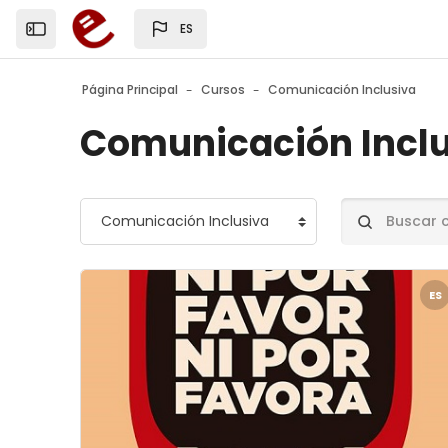
Salta al contenido principal
ES
Mostrar barra lateral
Página Principal
Cursos
Comunicación Inclusiva
Comunicación Incl
Categorías
Buscar cursos
Archivos del resumen del curso" Ni por favor ni
ES