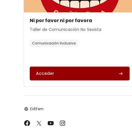
Archivos del resumen del curso
Nombre del curso
Ni por favor ni por favora
Texto del resumen del curso:
Taller de Comunicación No Sexista
Comunicación Inclusiva
Acceder
EVEFem