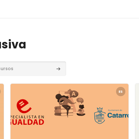
usiva
Buscar cursos
 por favora
Archivos del resumen del curso" Lenguaje Inclusivo -
A
ES