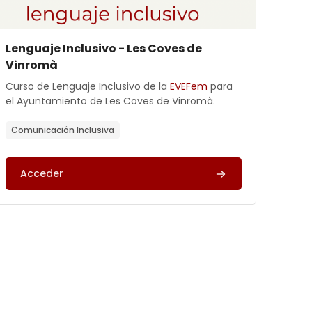
Archivos del resumen del curso
Nombre del curso
Lenguaje Inclusivo - Les Coves de
Vinromà
Texto del resumen del curso:
Curso de Lenguaje Inclusivo de la
EVEFem
para
el Ayuntamiento de Les Coves de Vinromà.
Comunicación Inclusiva
Acceder