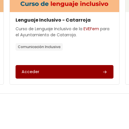
Archivos del resumen del curso
Nombre del curso
Lenguaje Inclusivo - Catarroja
Texto del resumen del curso:
Curso de Lenguaje Inclusivo de la
EVEFem
para
el Ayuntamiento de Catarroja.
Comunicación Inclusiva
Acceder