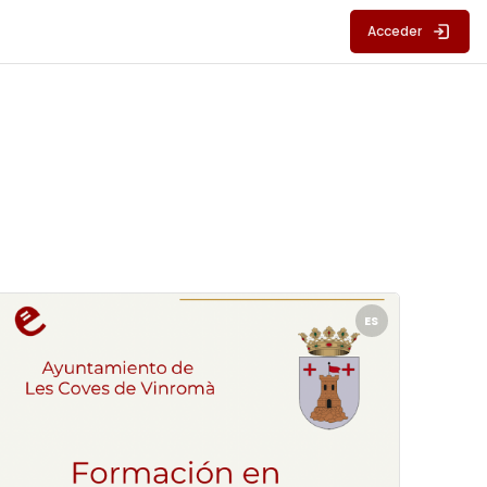
Acceder
 Catarroja
rchivos del resumen del curso" Lenguaje Inclusivo - Les 
ES